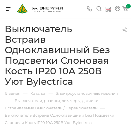
0
Выключатель
Встраив
Одноклавишный Без
Подсветки Слоновая
Кость IP20 10А 250В
Уют Bylectrica
—
—
Главная
Каталог
Электроустановочные изделия
—
—
Выключатели, розетки, диммеры, датчики
—
Встраиваемые Выключатели / Переключатели
Выключатель Встраив Одноклавишный Без Подсветки
Слоновая Кость IP20 10А 250В Уют Bylectrica