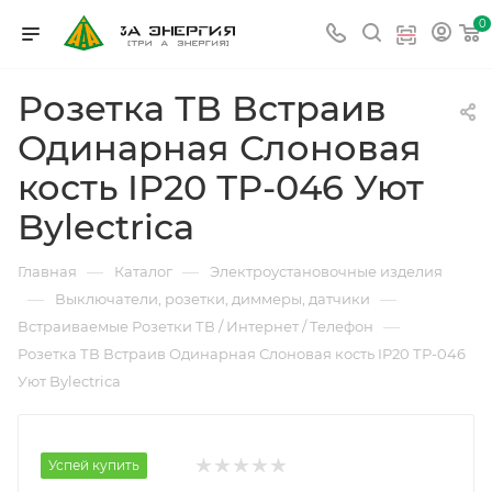
0
Розетка ТВ Встраив
Одинарная Слоновая
кость IP20 ТР-046 Уют
Bylectrica
—
—
Главная
Каталог
Электроустановочные изделия
—
—
Выключатели, розетки, диммеры, датчики
—
Встраиваемые Розетки ТВ / Интернет / Телефон
Розетка ТВ Встраив Одинарная Слоновая кость IP20 ТР-046
Уют Bylectrica
Успей купить