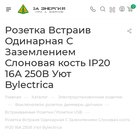
0
Розетка Встраив
Одинарная С
Заземлением
Слоновая кость IP20
16А 250В Уют
Bylectrica
—
—
Главная
Каталог
Электроустановочные изделия
—
—
Выключатели, розетки, диммеры, датчики
—
Встраиваемые Розетки / Розетки USB
Розетка Встраив Одинарная С Заземлением Слоновая кость
IP20 16А 250В Уют Bylectrica