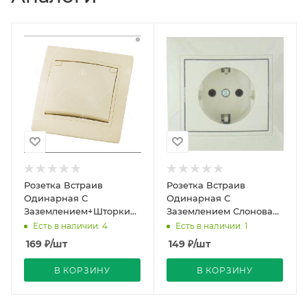
Розетка Встраив
Розетка Встраив
Одинарная С
Одинарная С
Заземлением+Шторки+Крышка
Заземлением Слоновая
Слоновая кость IP20 16А
кость IP20 16А 250В
Есть в наличии: 4
Есть в наличии: 1
250В Уют Bylectrica
МИРА Lezard
169
₽
/шт
149
₽
/шт
В КОРЗИНУ
В КОРЗИНУ