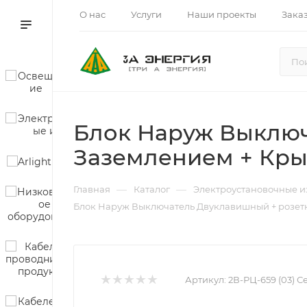
О нас
Услуги
Наши проекты
Зака
Блок Наруж Выключ
Заземлением + Кры
—
—
Главная
Каталог
Электроустановочные и
Блок Наруж Выключатель Двуклавишный + розетк
Артикул:
2В-РЦ-659 (03) 