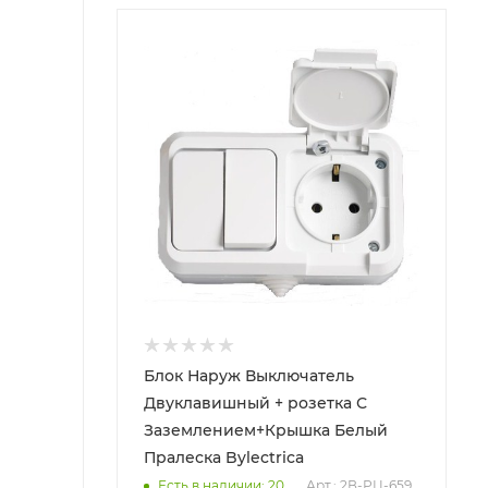
Блок Наруж Выключатель
Двуклавишный + розетка С
Заземлением+Крышка Белый
Пралеска Bylectrica
Есть в наличии: 20
Арт.: 2В-РЦ-659