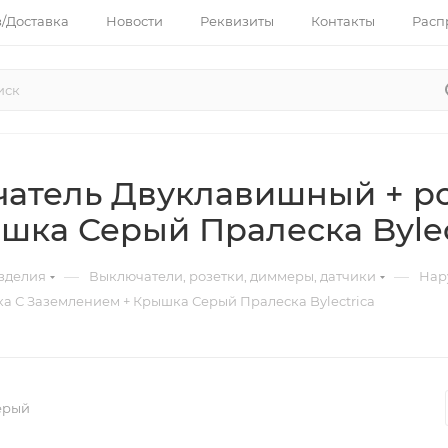
з/Доставка
Новости
Реквизиты
Контакты
Расп
атель Двуклавишный + ро
шка Серый Пралеска Bylec
—
—
зделия
Выключатели, розетки, диммеры, датчики
Нар
а С Заземлением + Крышка Серый Пралеска Bylectrica
Серый