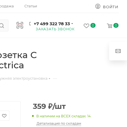
родажа
Статьи
ВОЙТИ
+7 499 322 78 33
0
0
ЗАКАЗАТЬ ЗВОНОК
зетка С
trica
—
ужняя электроустановка
359
₽
/шт
В наличии на ВСЕХ складах: 14
Детализация по складам