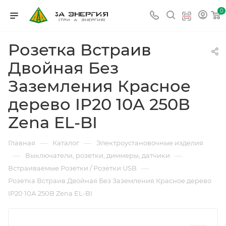
0
Розетка Встраив
Двойная Без
Заземления Красное
дерево IP20 10А 250В
Zena EL-BI
—
—
Главная
Каталог
Электроустановочные изделия
—
—
Выключатели, розетки, диммеры, датчики
—
Встраиваемые Розетки / Розетки USB
Розетка Встраив Двойная Без Заземления Красное дерево
IP20 10А 250В Zena EL-BI