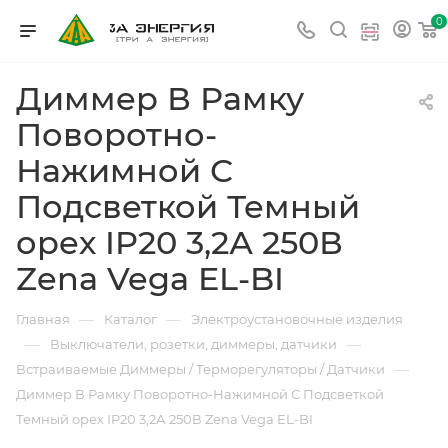
0
Диммер В Рамку
Поворотно-
Нажимной С
Подсветкой Темный
орех IP20 3,2А 250В
Zena Vega EL-BI
—
—
Главная
Каталог
Электроустановочные изделия
—
—
Выключатели, розетки, диммеры, датчики
—
Встраиваемые Диммеры / Терморегуляторы / Датчики
Диммер В Рамку Поворотно-Нажимной С Подсветкой
Темный орех IP20 3,2А 250В Zena Vega EL-BI