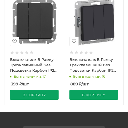
Выключатель В Рамку
Выключатель В Рамку
Трехклавишный Без
Трехклавишный Без
Подсветки Карбон IP20
Подсветки Карбон IP20
10А 250В ASTRUM
10А 250В ATLASDESIGN
Есть в наличии: 17
Есть в наличии: 16
Bylectrica
SE
399
₽
/шт
889
₽
/шт
В КОРЗИНУ
В КОРЗИНУ