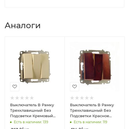
Аналоги
Выключатель В Рамку
Выключатель В Рамку
Трехклавишный Без
Трехклавишный Без
Подсветки Кремовый
Подсветки Красное
IP20 10А 250В Zena Vega
дерево IP20 10А 250В
Есть в наличии: 139
Есть в наличии: 119
El-BI
Zena Vega El-BI