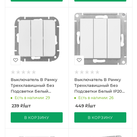
Выключатель В Рамку
Выключатель В Рамку
Трехклавишный Без
Трехклавишный Без
Подсветки Белый
Подсветки Белый IP20
глянцевый IP20 10А
10А 250В ATLASDESIGN
Есть в наличии: 29
Есть в наличии: 26
250В ASTRUM Bylectrica
SE
239
₽
/шт
449
₽
/шт
В КОРЗИНУ
В КОРЗИНУ