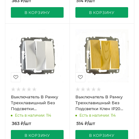
363
₽
/шт
514
₽
/шт
В КОРЗИНУ
В КОРЗИНУ
Выключатель В Рамку
Выключатель В Рамку
Трехклавишный Без
Трехклавишный Без
Подсветки
Подсветки Клен IP20
Белоснежный IP20 10А
10А 250В Zena Vega El-
Есть в наличии: 114
Есть в наличии: 114
250В Zena Vega El-BI
BI
363
₽
/шт
514
₽
/шт
В КОРЗИНУ
В КОРЗИНУ