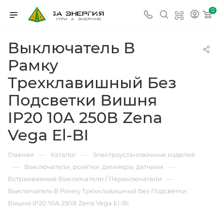
0
Выключатель В
Рамку
Трехклавишный Без
Подсветки Вишня
IP20 10А 250В Zena
Vega El-BI
—
—
Главная
Каталог
Электроустановочные изделия
—
—
Выключатели, розетки, диммеры, датчики
—
Встраиваемые Выключатели / Переключатели
Выключатель В Рамку Трехклавишный Без Подсветки
Вишня IP20 10А 250В Zena Vega El-BI