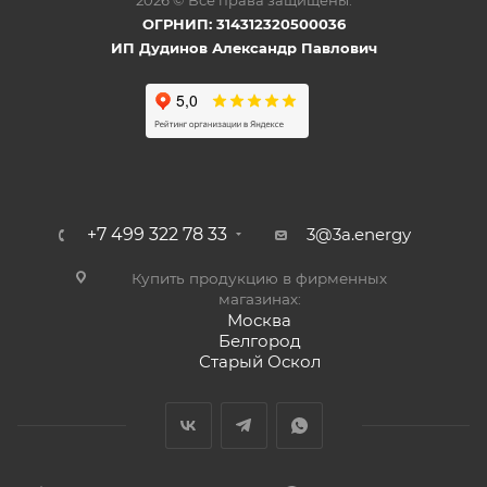
2026 © Все права защищены.
ОГРНИП: 314312320500036
ИП Дудинов Александр Павлович
+7 499 322 78 33
3@3a.energy
Купить продукцию в фирменных
магазинах:
Москва
Белгород
Старый Оскол