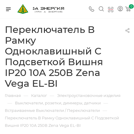
0
Переключатель В
Рамку
Одноклавишный С
Подсветкой Вишня
IP20 10А 250В Zena
Vega EL-BI
—
—
Главная
Каталог
Электроустановочные изделия
—
—
Выключатели, розетки, диммеры, датчики
—
Встраиваемые Выключатели / Переключатели
Переключатель В Рамку Одноклавишный С Подсветкой
Вишня IP20 10А 250В Zena Vega EL-BI