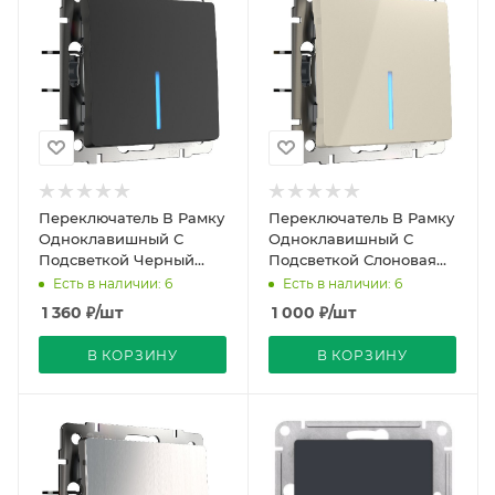
Переключатель В Рамку
Переключатель В Рамку
Одноклавишный С
Одноклавишный С
Подсветкой Черный
Подсветкой Слоновая
матовый IP20 10А 250В
Кость IP20 10А 250В
Есть в наличии: 6
Есть в наличии: 6
Werkel
Werkel
1 360
₽
/шт
1 000
₽
/шт
В КОРЗИНУ
В КОРЗИНУ