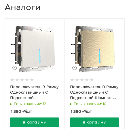
Аналоги
Переключатель В Рамку
Переключатель В Рамку
Одноклавишный С
Одноклавишный С
Подсветкой
Подсветкой Шампань
Перламутровый
рифленый IP20 10А 250В
Есть в наличии: 12
Есть в наличии: 10
рифлены IP20 10А 250В
Werkel
1 380
₽
/шт
1 380
₽
/шт
Werkel
В КОРЗИНУ
В КОРЗИНУ