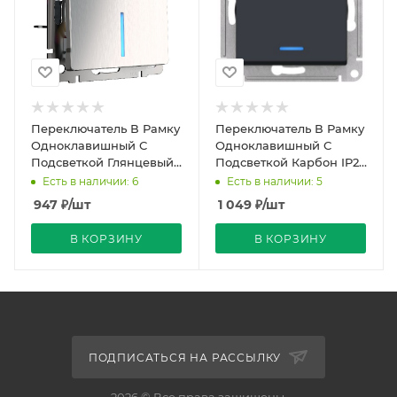
Переключатель В Рамку
Переключатель В Рамку
Одноклавишный С
Одноклавишный С
Подсветкой Глянцевый
Подсветкой Карбон IP20
никель IP20 10А 250В
10А 250В ATLASDESIGN
Есть в наличии: 6
Есть в наличии: 5
Werkel
SE
947
₽
/шт
1 049
₽
/шт
В КОРЗИНУ
В КОРЗИНУ
ПОДПИСАТЬСЯ НА РАССЫЛКУ