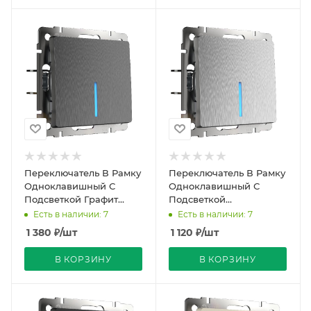
Переключатель В Рамку
Переключатель В Рамку
Одноклавишный С
Одноклавишный С
Подсветкой Графит
Подсветкой
рифленый IP20 10А 250В
Серебряный рифленый
Есть в наличии: 7
Есть в наличии: 7
Werkel
IP20 10А 250В Werkel
1 380
₽
/шт
1 120
₽
/шт
В КОРЗИНУ
В КОРЗИНУ