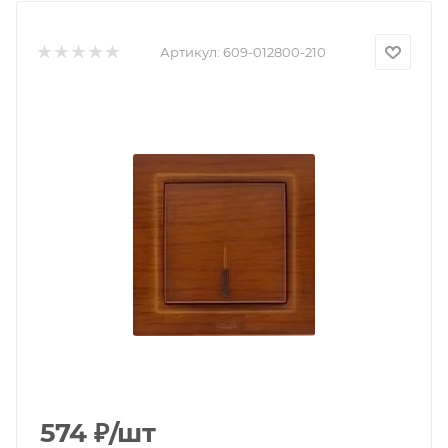
Артикул:
609-012800-210
574
₽
/шт