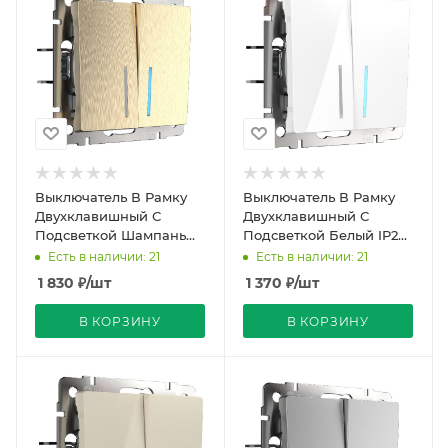
Выключатель В Рамку
Выключатель В Рамку
Двухклавишный С
Двухклавишный С
Подсветкой Шампань
Подсветкой Белый IP20
рифленый IP20 10А 250В
10А 250В Werkel
Есть в наличии: 21
Есть в наличии: 21
Werkel
1 830
₽
/шт
1 370
₽
/шт
В КОРЗИНУ
В КОРЗИНУ