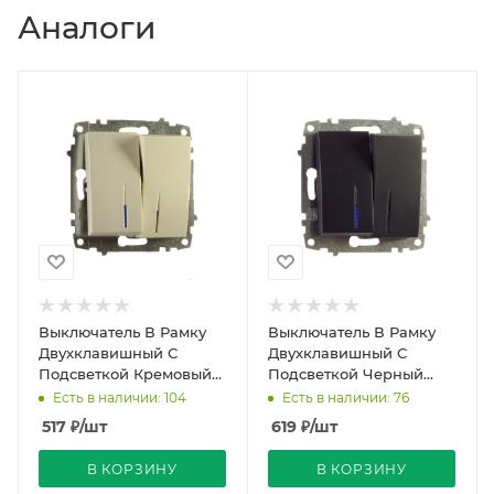
Аналоги
Выключатель В Рамку
Выключатель В Рамку
Двухклавишный С
Двухклавишный С
Подсветкой Кремовый
Подсветкой Черный
IP20 10А 250В Zena Vega
матовый IP20 10А 250В
Есть в наличии: 104
Есть в наличии: 76
El-BI
Zena Vega El-BI
517
₽
/шт
619
₽
/шт
В КОРЗИНУ
В КОРЗИНУ