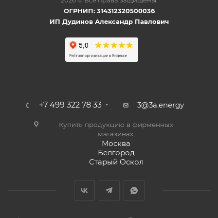
2026 © Все права защищены.
ОГРНИП: 314312320500036
ИП Дудинов Александр Павлович
+7 499 322 78 33
3@3a.energy
Купить продукцию в фирменных
магазинах:
Москва
Белгород
Старый Оскол