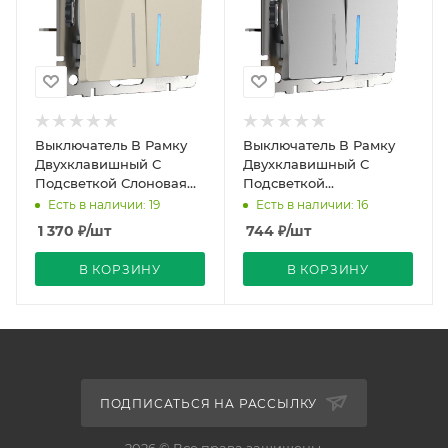
Выключатель В Рамку
Выключатель В Рамку
Двухклавишный С
Двухклавишный С
Подсветкой Слоновая
Подсветкой
Кость IP20 10А 250В
Серебряный IP20 10А
Есть в наличии: 19
Есть в наличии: 16
Werkel
250В Werkel
1 370
₽
/шт
744
₽
/шт
В КОРЗИНУ
В КОРЗИНУ
ПОДПИСАТЬСЯ НА РАССЫЛКУ