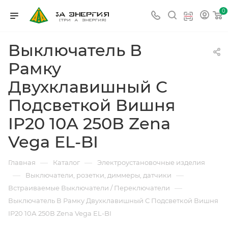
0
Выключатель В
Рамку
Двухклавишный С
Подсветкой Вишня
IP20 10А 250В Zena
Vega EL-BI
—
—
Главная
Каталог
Электроустановочные изделия
—
—
Выключатели, розетки, диммеры, датчики
—
Встраиваемые Выключатели / Переключатели
Выключатель В Рамку Двухклавишный С Подсветкой Вишня
IP20 10А 250В Zena Vega EL-BI