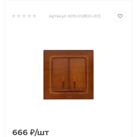
Артикул:
609-012800-203
666
₽
/шт