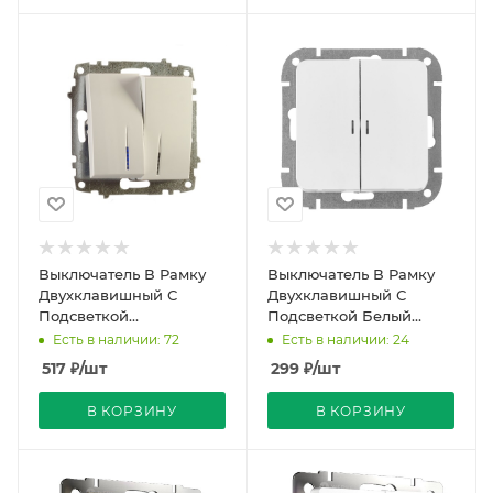
Выключатель В Рамку
Выключатель В Рамку
Двухклавишный С
Двухклавишный С
Подсветкой
Подсветкой Белый
Белоснежный IP20 10А
глянцевый IP20 10А
Есть в наличии: 72
Есть в наличии: 24
250В Zena Vega El-BI
250В ASTRUM Bylectrica
517
₽
/шт
299
₽
/шт
В КОРЗИНУ
В КОРЗИНУ