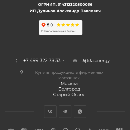
ОГРНИП: 314312320500036
ИП Дудинов Александр Павлович
+7 499 322 78 33
3@3a.energy
Купить продукцию в фирменных
магазинах:
Москва
Белгород
Старый Оскол