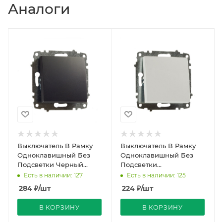
Аналоги
Выключатель В Рамку
Выключатель В Рамку
Одноклавишный Без
Одноклавишный Без
Подсветки Черный
Подсветки
матовый IP20 10А 250В
Белоснежный IP20 10А
Есть в наличии: 127
Есть в наличии: 125
Zena Vega El-BI
250В Zena Vega El-BI
284
₽
/шт
224
₽
/шт
В КОРЗИНУ
В КОРЗИНУ