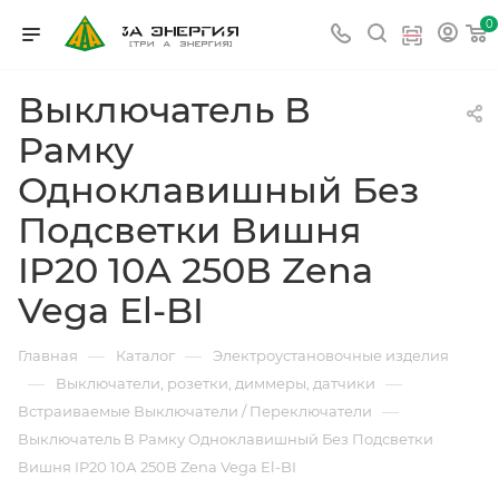
0
Выключатель В
Рамку
Одноклавишный Без
Подсветки Вишня
IP20 10А 250В Zena
Vega El-BI
—
—
Главная
Каталог
Электроустановочные изделия
—
—
Выключатели, розетки, диммеры, датчики
—
Встраиваемые Выключатели / Переключатели
Выключатель В Рамку Одноклавишный Без Подсветки
Вишня IP20 10А 250В Zena Vega El-BI