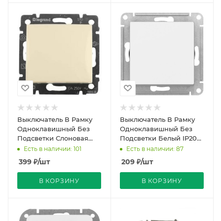
Выключатель В Рамку
Выключатель В Рамку
Одноклавишный Без
Одноклавишный Без
Подсветки Слоновая
Подсветки Белый IP20
Кость IP20 10А 250В
10А 250В ATLASDESIGN
Есть в наличии: 101
Есть в наличии: 87
VALENA Legrand
SE
399
₽
/шт
209
₽
/шт
В КОРЗИНУ
В КОРЗИНУ