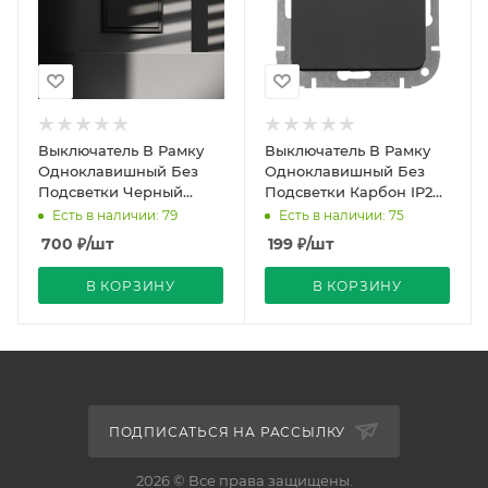
Выключатель В Рамку
Выключатель В Рамку
Одноклавишный Без
Одноклавишный Без
Подсветки Черный
Подсветки Карбон IP20
матовый IP20 10А 250В
10А 250В ASTRUM
Есть в наличии: 79
Есть в наличии: 75
VOLTUM
Bylectrica (40)
700
₽
/шт
199
₽
/шт
В КОРЗИНУ
В КОРЗИНУ
ПОДПИСАТЬСЯ НА РАССЫЛКУ
2026 © Все права защищены.