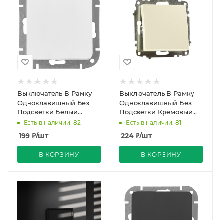
Выключатель В Рамку
Выключатель В Рамку
Одноклавишный Без
Одноклавишный Без
Подсветки Белый
Подсветки Кремовый
глянцевый IP20 10А
IP20 10А 250В Zena Vega
Есть в наличии: 82
Есть в наличии: 81
250В ASTRUM Bylectrica
El-BI
199
₽
/шт
224
₽
/шт
В КОРЗИНУ
В КОРЗИНУ