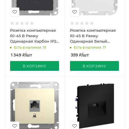
Розетка компьютерная
Розетка компьютерная
RJ-45 В Рамку
RJ-45 В Рамку
Одинарная Карбон IP20
Одинарная Белый
ATLASDESIGN Schneider
глянцевый IP20 Кат.5Е
Есть в наличии: 19
Есть в наличии: 17
Electric
ASTRUM Bylectrica
1 349
₽
/шт
359
₽
/шт
В КОРЗИНУ
В КОРЗИНУ