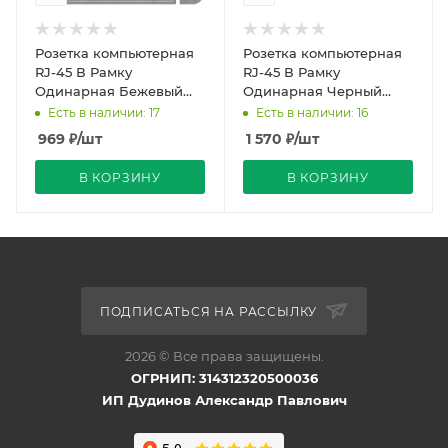
Розетка компьютерная
Розетка компьютерная
RJ-45 В Рамку
RJ-45 В Рамку
Одинарная Бежевый
Одинарная Черный
IP20 GLOSSA Schneider
Матовый IP30 VOLTUM
Есть в наличии: 17
Есть в наличии: 16
Electric
969
₽
/шт
1 570
₽
/шт
В КОРЗИНУ
В КОРЗИНУ
ПОДПИСАТЬСЯ НА РАССЫЛКУ
2026 © Все права защищены.
ОГРНИП: 314312320500036
ИП Дудинов Александр Павлович