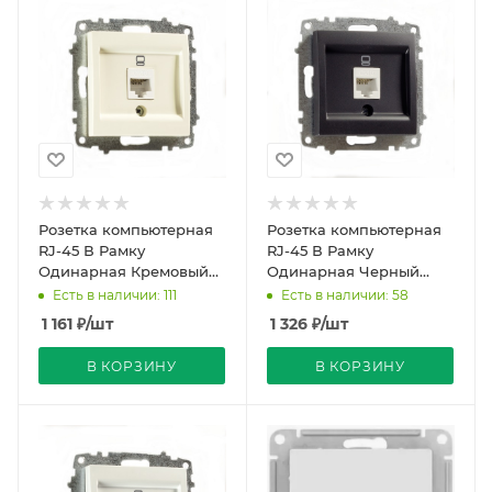
Розетка компьютерная
Розетка компьютерная
RJ-45 В Рамку
RJ-45 В Рамку
Одинарная Кремовый
Одинарная Черный
IP20 Zena Vega EL-BI
матовый IP20 Zena Vega
Есть в наличии: 111
Есть в наличии: 58
EL-BI
1 161
₽
/шт
1 326
₽
/шт
В КОРЗИНУ
В КОРЗИНУ