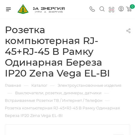
0
Розетка
компьютерная RJ-
45+RJ-45 В Рамку
Одинарная Береза
IP20 Zena Vega EL-BI
—
—
Главная
Каталог
Электроустановочные изделия
—
—
Выключатели, розетки, диммеры, датчики
—
Встраиваемые Розетки ТВ / Интернет / Телефон
Розетка компьютерная RJ-45+RJ-45 В Рамку Одинарная
Береза IP20 Zena Vega EL-BI