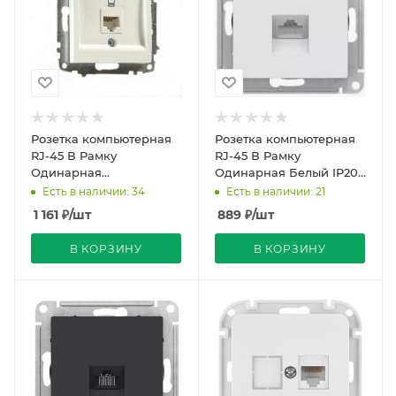
Розетка компьютерная
Розетка компьютерная
RJ-45 В Рамку
RJ-45 В Рамку
Одинарная
Одинарная Белый IP20
Белоснежный IP20 Zena
ATLASDESIGN Schneider
Есть в наличии: 34
Есть в наличии: 21
Vega EL-BI
Electric
1 161
₽
/шт
889
₽
/шт
В КОРЗИНУ
В КОРЗИНУ