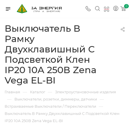
0
Выключатель В
Рамку
Двухклавишный С
Подсветкой Клен
IP20 10А 250В Zena
Vega EL-BI
—
—
Главная
Каталог
Электроустановочные изделия
—
—
Выключатели, розетки, диммеры, датчики
—
Встраиваемые Выключатели / Переключатели
Выключатель В Рамку Двухклавишный С Подсветкой Клен
IP20 10А 250В Zena Vega EL-BI