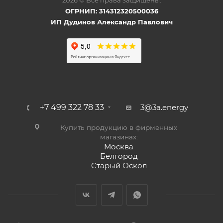
2026 © Все права защищены.
ОГРНИП: 314312320500036
ИП Дудинов Александр Павлович
+7 499 322 78 33
3@3a.energy
Купить продукцию в фирменных
магазинах:
Москва
Белгород
Старый Оскол