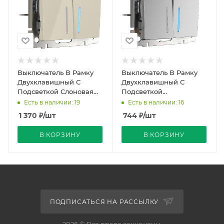
Выключатель В Рамку
Выключатель В Рамку
Двухклавишный С
Двухклавишный С
Подсветкой Слоновая
Подсветкой
Кость IP20 10А 250В
Серебряный IP20 10А
Есть в наличии: 19
Есть в наличии: 16
Werkel
250В Werkel
1 370
₽
/шт
744
₽
/шт
В КОРЗИНУ
В КОРЗИНУ
ПОДПИСАТЬСЯ НА РАССЫЛКУ