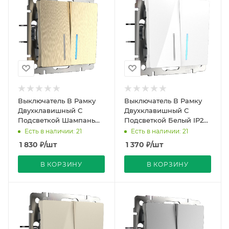
Выключатель В Рамку
Выключатель В Рамку
Двухклавишный С
Двухклавишный С
Подсветкой Шампань
Подсветкой Белый IP20
рифленый IP20 10А 250В
10А 250В Werkel
Есть в наличии: 21
Есть в наличии: 21
Werkel
1 830
₽
/шт
1 370
₽
/шт
В КОРЗИНУ
В КОРЗИНУ