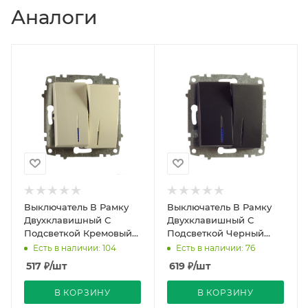
Аналоги
Выключатель В Рамку
Выключатель В Рамку
Двухклавишный С
Двухклавишный С
Подсветкой Кремовый
Подсветкой Черный
IP20 10А 250В Zena Vega
матовый IP20 10А 250В
Есть в наличии: 104
Есть в наличии: 76
El-BI
Zena Vega El-BI
517
₽
/шт
619
₽
/шт
В КОРЗИНУ
В КОРЗИНУ