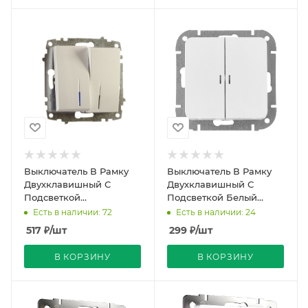
Выключатель В Рамку
Выключатель В Рамку
Двухклавишный С
Двухклавишный С
Подсветкой
Подсветкой Белый
Белоснежный IP20 10А
глянцевый IP20 10А
Есть в наличии: 72
Есть в наличии: 24
250В Zena Vega El-BI
250В ASTRUM Bylectrica
517
₽
/шт
299
₽
/шт
В КОРЗИНУ
В КОРЗИНУ