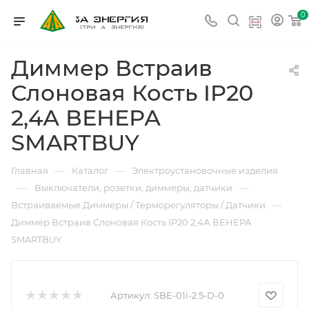
0
Диммер Встраив
Слоновая Кость IP20
2,4А ВЕНЕРА
SMARTBUY
—
—
Главная
Каталог
Электроустановочные изделия
—
—
Выключатели, розетки, диммеры, датчики
—
Встраиваемые Диммеры / Терморегуляторы / Датчики
Диммер Встраив Слоновая Кость IP20 2,4А ВЕНЕРА
SMARTBUY
Артикул:
SBE-01i-2.5-D-0