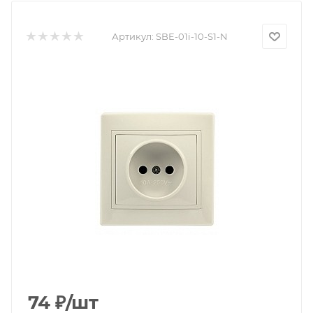
Артикул:
SBE-01i-10-S1-N
74
₽
/шт