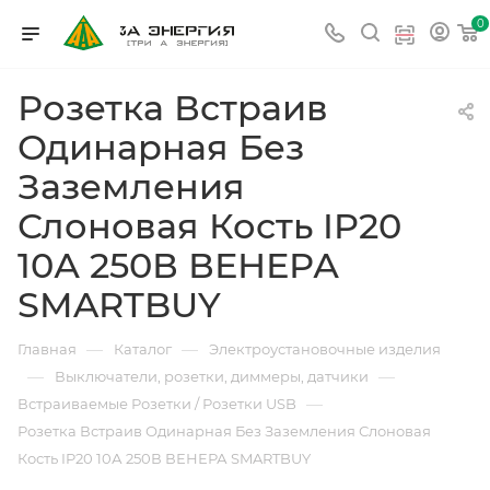
0
Розетка Встраив
Одинарная Без
Заземления
Слоновая Кость IP20
10А 250В ВЕНЕРА
SMARTBUY
—
—
Главная
Каталог
Электроустановочные изделия
—
—
Выключатели, розетки, диммеры, датчики
—
Встраиваемые Розетки / Розетки USB
Розетка Встраив Одинарная Без Заземления Слоновая
Кость IP20 10А 250В ВЕНЕРА SMARTBUY