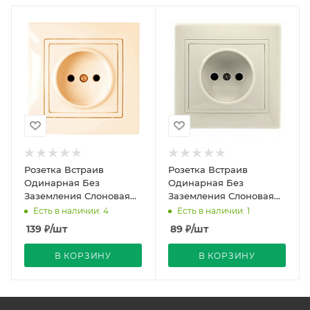
Розетка Встраив
Розетка Встраив
Одинарная Без
Одинарная Без
Заземления Слоновая
Заземления Слоновая
кость IP20 10А 250В Уют
Кость Керамика IP20 10А
Есть в наличии: 4
Есть в наличии: 1
Bylectrica
250В ВЕНЕРА
139
₽
/шт
89
₽
/шт
SMARTBUY
В КОРЗИНУ
В КОРЗИНУ