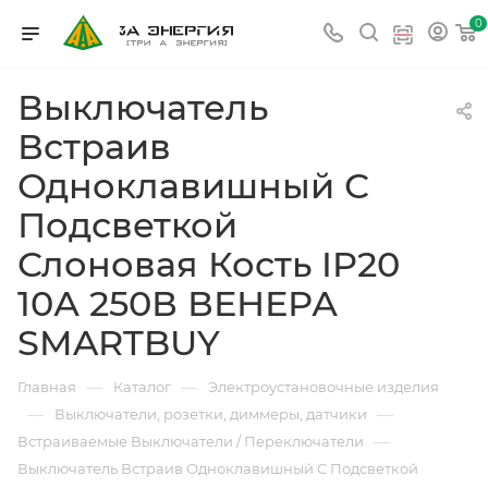
0
Выключатель
Встраив
Одноклавишный С
Подсветкой
Слоновая Кость IP20
10А 250В ВЕНЕРА
SMARTBUY
—
—
Главная
Каталог
Электроустановочные изделия
—
—
Выключатели, розетки, диммеры, датчики
—
Встраиваемые Выключатели / Переключатели
Выключатель Встраив Одноклавишный С Подсветкой