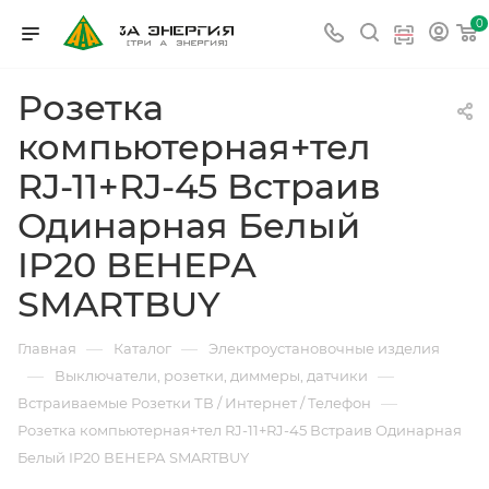
0
Розетка
компьютерная+тел
RJ-11+RJ-45 Встраив
Одинарная Белый
IP20 ВЕНЕРА
SMARTBUY
—
—
Главная
Каталог
Электроустановочные изделия
—
—
Выключатели, розетки, диммеры, датчики
—
Встраиваемые Розетки ТВ / Интернет / Телефон
Розетка компьютерная+тел RJ-11+RJ-45 Встраив Одинарная
Белый IP20 ВЕНЕРА SMARTBUY