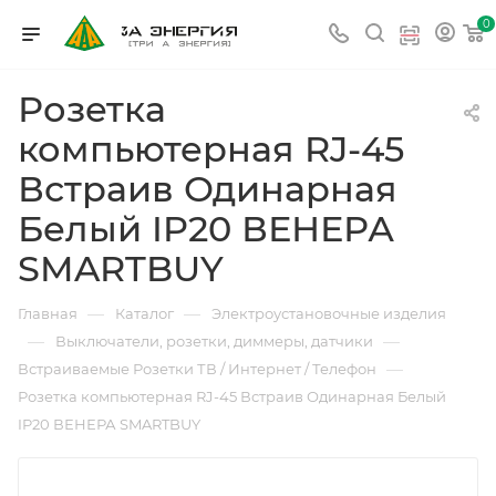
0
Розетка
компьютерная RJ-45
Встраив Одинарная
Белый IP20 ВЕНЕРА
SMARTBUY
—
—
Главная
Каталог
Электроустановочные изделия
—
—
Выключатели, розетки, диммеры, датчики
—
Встраиваемые Розетки ТВ / Интернет / Телефон
Розетка компьютерная RJ-45 Встраив Одинарная Белый
IP20 ВЕНЕРА SMARTBUY