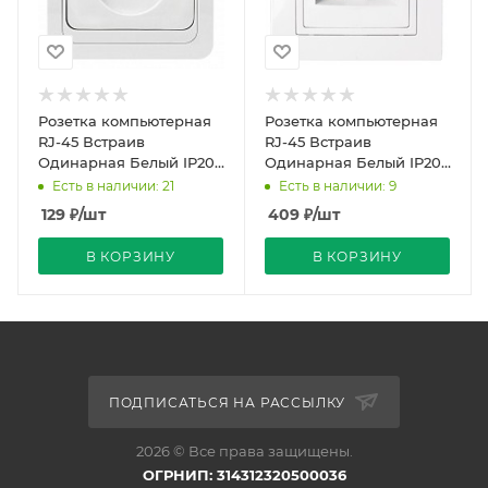
Розетка компьютерная
Розетка компьютерная
RJ-45 Встраив
RJ-45 Встраив
Одинарная Белый IP20
Одинарная Белый IP20
МАРС SMARTBUY
РК18-012 Уют Bylectrica
Есть в наличии: 21
Есть в наличии: 9
(40)
129
₽
/шт
409
₽
/шт
В КОРЗИНУ
В КОРЗИНУ
ПОДПИСАТЬСЯ НА РАССЫЛКУ
2026 © Все права защищены.
ОГРНИП: 314312320500036