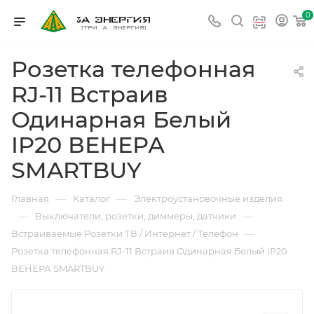
0
Розетка телефонная
RJ-11 Встраив
Одинарная Белый
IP20 ВЕНЕРА
SMARTBUY
—
—
Главная
Каталог
Электроустановочные изделия
—
—
Выключатели, розетки, диммеры, датчики
—
Встраиваемые Розетки ТВ / Интернет / Телефон
Розетка телефонная RJ-11 Встраив Одинарная Белый IP20
ВЕНЕРА SMARTBUY