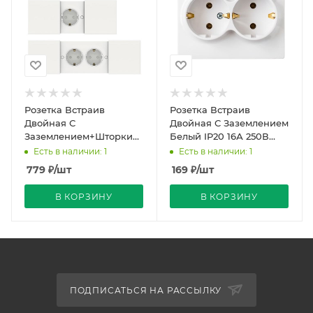
Розетка Встраив
Розетка Встраив
Двойная С
Двойная С Заземлением
Заземлением+Шторки+Крышка
Белый IP20 16А 250В
Белый IP20 16А 250В
Мастер Bylectrica
Есть в наличии: 1
Есть в наличии: 1
ATLASDESIGN Schneider
779
₽
/шт
169
₽
/шт
Electr
В КОРЗИНУ
В КОРЗИНУ
ПОДПИСАТЬСЯ НА РАССЫЛКУ