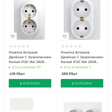
Розетка Встраив
Розетка Встраив
Двойная С Заземлением
Двойная С Заземлением
Белый IP20 16А 250В
Белый IP20 16А 250В
GLOSSA Schneider
INSPIRIA Legrand
Есть в наличии: 67
Есть в наличии: 2
Electric
419
₽
/шт
269
₽
/шт
В КОРЗИНУ
В КОРЗИНУ