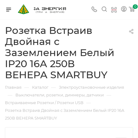
0
Розетка Встраив
Двойная с
Заземлением Белый
IP20 16А 250В
ВЕНЕРА SMARTBUY
—
—
Главная
Каталог
Электроустановочные изделия
—
—
Выключатели, розетки, диммеры, датчики
—
Встраиваемые Розетки / Розетки USB
Розетка Встраив Двойная с Заземлением Белый IP20 16А
250В ВЕНЕРА SMARTBUY