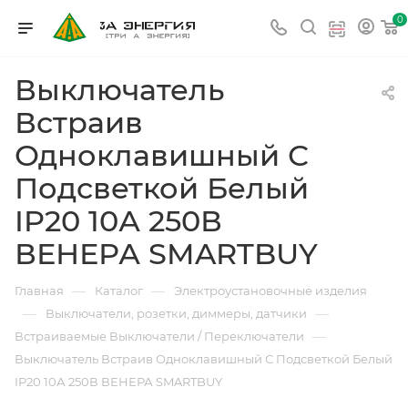
0
Выключатель
Встраив
Одноклавишный С
Подсветкой Белый
IP20 10А 250В
ВЕНЕРА SMARTBUY
—
—
Главная
Каталог
Электроустановочные изделия
—
—
Выключатели, розетки, диммеры, датчики
—
Встраиваемые Выключатели / Переключатели
Выключатель Встраив Одноклавишный С Подсветкой Белый
IP20 10А 250В ВЕНЕРА SMARTBUY