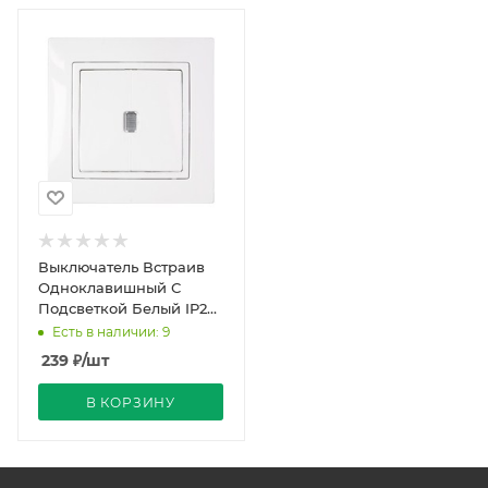
Выключатель Встраив
Одноклавишный С
Подсветкой Белый IP20
10А 250В Уют Bylectrica
Есть в наличии: 9
239
₽
/шт
В КОРЗИНУ