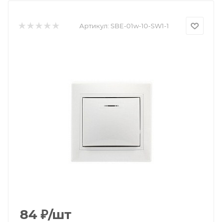
Артикул:
SBE-01w-10-SW1-1
84
₽
/шт