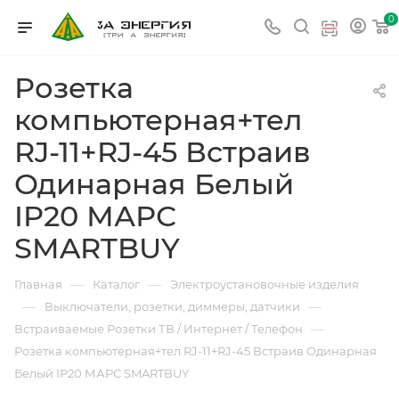
0
Розетка
компьютерная+тел
RJ-11+RJ-45 Встраив
Одинарная Белый
IP20 МАРС
SMARTBUY
—
—
Главная
Каталог
Электроустановочные изделия
—
—
Выключатели, розетки, диммеры, датчики
—
Встраиваемые Розетки ТВ / Интернет / Телефон
Розетка компьютерная+тел RJ-11+RJ-45 Встраив Одинарная
Белый IP20 МАРС SMARTBUY