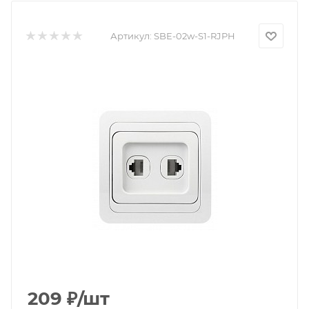
Артикул:
SBE-02w-S1-RJPH
209
₽
/шт