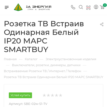
0
Розетка ТВ Встраив
Одинарная Белый
IP20 МАРС
SMARTBUY
—
—
Главная
Каталог
Электроустановочные изделия
—
—
Выключатели, розетки, диммеры, датчики
—
Встраиваемые Розетки ТВ / Интернет / Телефон
Розетка ТВ Встраив Одинарная Белый IP20 МАРС SMARTBUY
Успей купить
Артикул:
SBE-02w-S1-TV