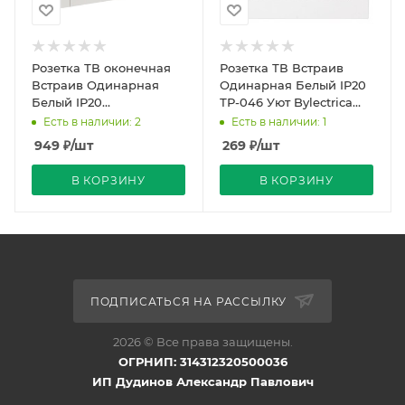
Розетка ТВ оконечная
Розетка ТВ Встраив
Встраив Одинарная
Одинарная Белый IP20
Белый IP20
ТР-046 Уют Bylectrica
FORTE&PIANO IEK
(40)
Есть в наличии: 2
Есть в наличии: 1
949
₽
/шт
269
₽
/шт
В КОРЗИНУ
В КОРЗИНУ
ПОДПИСАТЬСЯ НА РАССЫЛКУ
2026 © Все права защищены.
ОГРНИП: 314312320500036
ИП Дудинов Александр Павлович