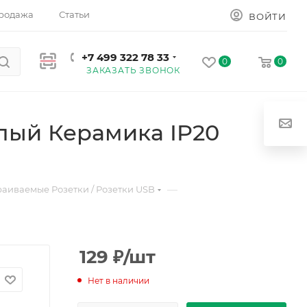
родажа
Статьи
ВОЙТИ
+7 499 322 78 33
0
0
ЗАКАЗАТЬ ЗВОНОК
лый Керамика IP20
—
раиваемые Розетки / Розетки USB
129
₽
/шт
Нет в наличии