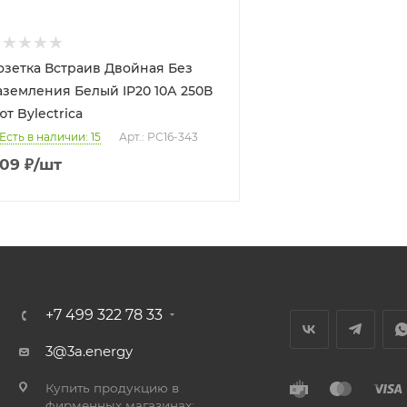
озетка Встраив Двойная Без
аземления Белый IP20 10А 250В
ют Bylectrica
Есть в наличии: 15
Арт.: РС16-343
09
₽
/шт
+7 499 322 78 33
3@3a.energy
Купить продукцию в
фирменных магазинах: