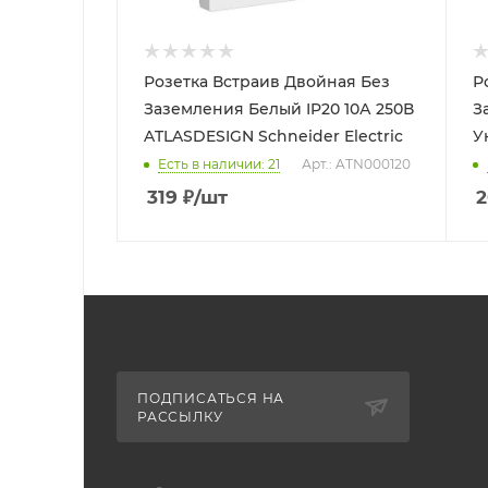
Розетка Встраив Двойная Без
Р
Заземления Белый IP20 10А 250В
З
ATLASDESIGN Schneider Electric
У
Есть в наличии: 21
Арт.: ATN000120
319
₽
/шт
2
ПОДПИСАТЬСЯ НА
РАССЫЛКУ