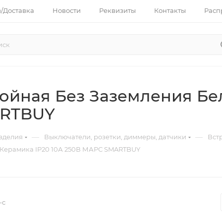
з/Доставка
Новости
Реквизиты
Контакты
Расп
войная Без Заземления Бе
ARTBUY
—
—
зделия
Выключатели, розетки, диммеры, датчики
Вст
 Керамика IP20 10А 250В МАРС SMARTBUY
-c