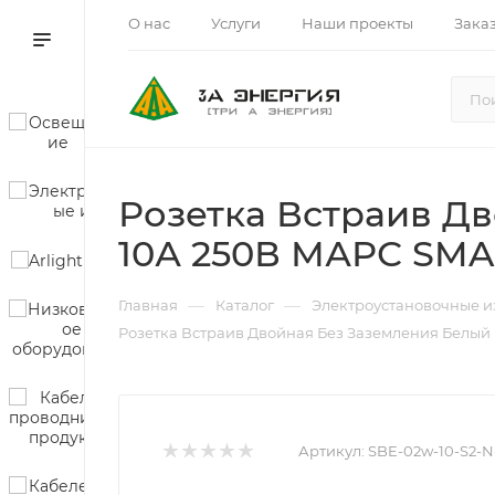
О нас
Услуги
Наши проекты
Зака
Розетка Встраив Д
10А 250В МАРС SM
—
—
Главная
Каталог
Электроустановочные и
Розетка Встраив Двойная Без Заземления Белый
Артикул:
SBE-02w-10-S2-N