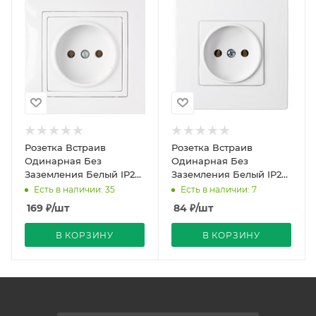
Розетка Встраив
Розетка Встраив
Одинарная Без
Одинарная Без
Заземления Белый IP20
Заземления Белый IP20
10А 250В Уют Bylectrica
10А 250В Мастер
Есть в наличии: 35
Есть в наличии: 7
Bylectric
169
₽
/шт
84
₽
/шт
В КОРЗИНУ
В КОРЗИНУ