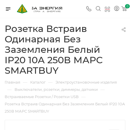
0
Розетка Встраив
Одинарная Без
Заземления Белый
IP20 10А 250В МАРС
SMARTBUY
—
—
Главная
Каталог
Электроустановочные изделия
—
—
Выключатели, розетки, диммеры, датчики
—
Встраиваемые Розетки / Розетки USB
Розетка Встраив Одинарная Без Заземления Белый IP20 10А
250В МАРС SMARTBUY