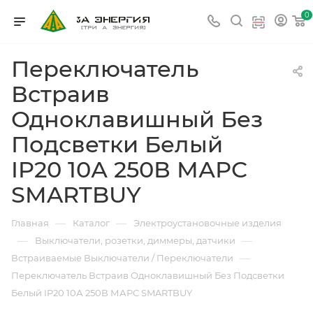
0
Переключатель
Встраив
Одноклавишный Без
Подсветки Белый
IP20 10А 250В МАРС
SMARTBUY
—
—
Главная
Каталог
Электроустановочные изделия
—
—
Выключатели, розетки, диммеры, датчики
—
Встраиваемые Выключатели / Переключатели
Переключатель Встраив Одноклавишный Без Подсветки
Белый IP20 10А 250В МАРС SMARTBUY