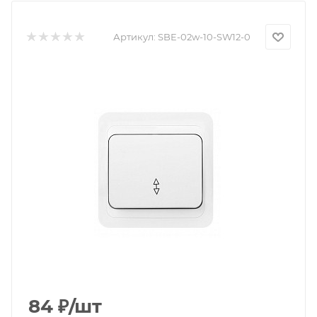
Артикул:
SBE-02w-10-SW12-0
84
₽
/шт