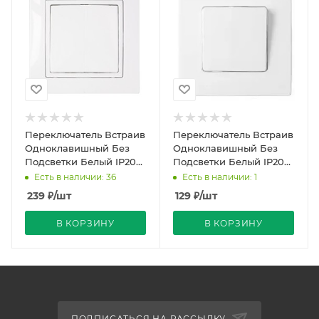
Переключатель Встраив
Переключатель Встраив
Одноклавишный Без
Одноклавишный Без
Подсветки Белый IP20
Подсветки Белый IP20
10А 250В Уют Bylectrica
10А 250В Мастер
Есть в наличии: 36
Есть в наличии: 1
Bylectrica
239
₽
/шт
129
₽
/шт
В КОРЗИНУ
В КОРЗИНУ
ПОДПИСАТЬСЯ НА РАССЫЛКУ