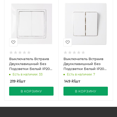
Выключатель Встраив
Выключатель Встраив
Двухклавишный Без
Двухклавишный Без
Подсветки Белый IP20
Подсветки Белый IP20
10А 250В Уют Bylectrica
10А 250В Мастер
Есть в наличии: 33
Есть в наличии: 7
Bylectrica
219
₽
/шт
149
₽
/шт
В КОРЗИНУ
В КОРЗИНУ