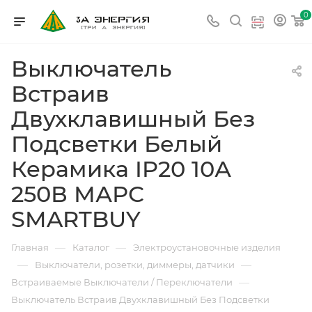
0
Выключатель
Встраив
Двухклавишный Без
Подсветки Белый
Керамика IP20 10А
250В МАРС
SMARTBUY
—
—
Главная
Каталог
Электроустановочные изделия
—
—
Выключатели, розетки, диммеры, датчики
—
Встраиваемые Выключатели / Переключатели
Выключатель Встраив Двухклавишный Без Подсветки