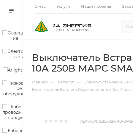
О нас
Услуги
Наши проекты
Зака
Выключатель Встра
10А 250В МАРС SM
—
—
Главная
Каталог
Электроустановочные и
Выключатель Встраив Двухклавишный Без Подсв
Артикул:
SBE-02w-10-SW2