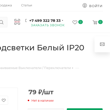
родажа
Статьи
ВОЙТИ
+7 499 322 78 33
0
0
ЗАКАЗАТЬ ЗВОНОК
дсветки Белый IP20
—
раиваемые Выключатели / Переключатели
79
₽
/шт
Нет в наличии