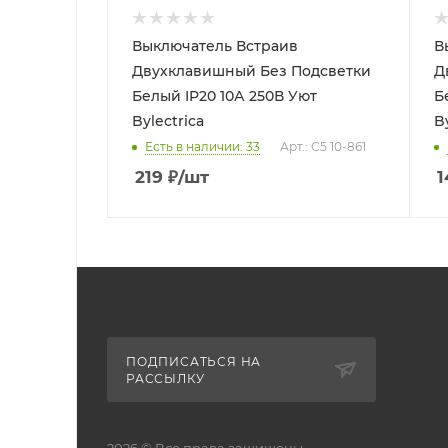
Выключатель Встраив
В
Двухклавишный Без Подсветки
Д
Белый IP20 10А 250В Уют
Б
Bylectrica
B
Есть в наличии: 33
Арт.: С5 10-861
219
₽
/шт
1
ПОДПИСАТЬСЯ НА
РАССЫЛКУ