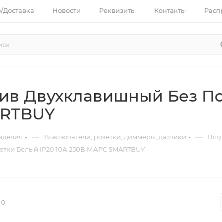
з/Доставка
Новости
Реквизиты
Контакты
Расп
ив Двухклавишный Без По
ARTBUY
—
—
зделия
Выключатели, розетки, диммеры, датчики
Вст
етки Белый IP20 10А 250В МАРС SMARTBUY
-0