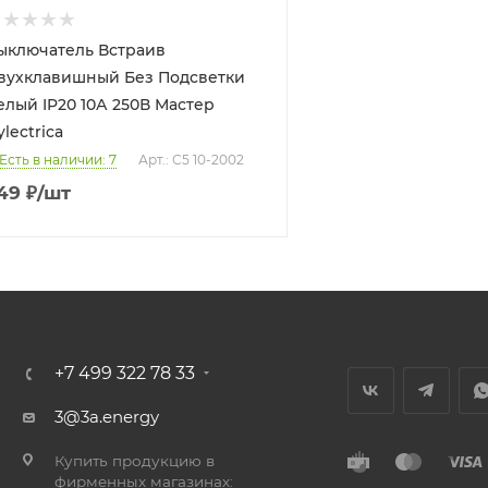
ыключатель Встраив
вухклавишный Без Подсветки
елый IP20 10А 250В Мастер
ylectrica
Есть в наличии: 7
Арт.: С5 10-2002
49
₽
/шт
+7 499 322 78 33
3@3a.energy
Купить продукцию в
фирменных магазинах: