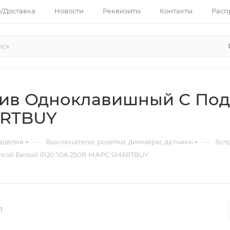
з/Доставка
Новости
Реквизиты
Контакты
Расп
ив Одноклавишный С Под
ARTBUY
—
—
зделия
Выключатели, розетки, диммеры, датчики
Вст
кой Белый IP20 10А 250В МАРС SMARTBUY
1