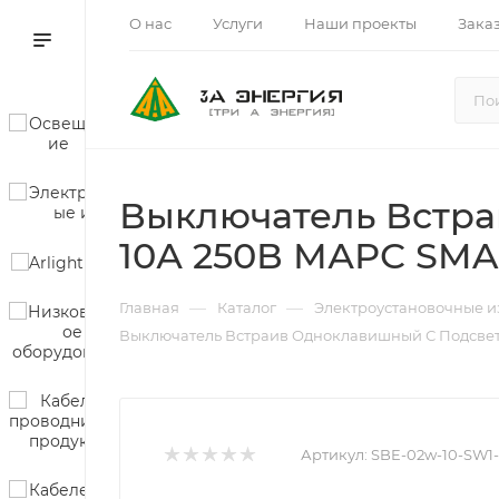
О нас
Услуги
Наши проекты
Зака
Выключатель Встра
10А 250В МАРС SM
—
—
Главная
Каталог
Электроустановочные и
Выключатель Встраив Одноклавишный С Подсвет
Артикул:
SBE-02w-10-SW1-