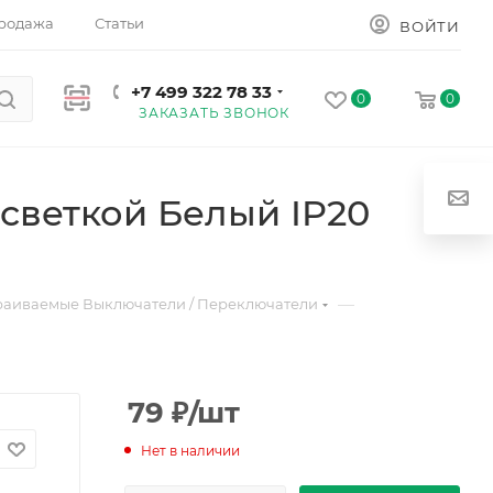
родажа
Статьи
ВОЙТИ
+7 499 322 78 33
0
0
ЗАКАЗАТЬ ЗВОНОК
светкой Белый IP20
—
раиваемые Выключатели / Переключатели
79
₽
/шт
Нет в наличии