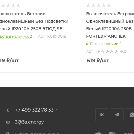
ыключатель Встраив
Выключатель Встраи
дноклавишный Без Подсветки
Одноклавишный Без
елый IP20 10А 250В ЭТЮД SE
Белый IP20 10А 250В
FORTE&PIANO IEK
Есть в наличии: 2
Арт.: KC10-001B
Есть в наличии: 1
Арт.: FP-V10-0-10-1-K01
19
₽
/шт
519
₽
/шт
+7 499 322 78 33
3@3a.energy