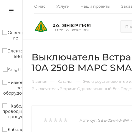
О нас
Услуги
Наши проекты
Зака
Выключатель Встра
10А 250В МАРС SM
—
—
Главная
Каталог
Электроустановочные и
Выключатель Встраив Одноклавишный Без Подсв
Артикул:
SBE-02w-10-SW1