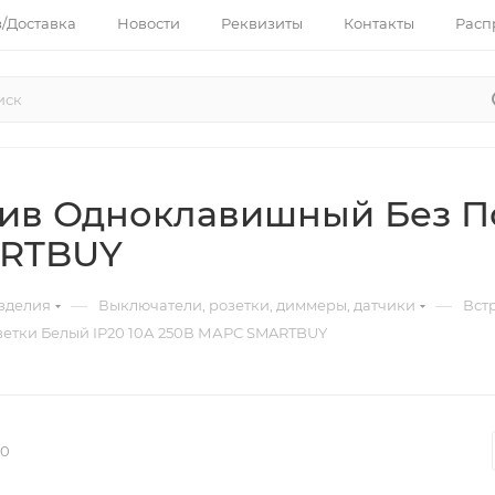
з/Доставка
Новости
Реквизиты
Контакты
Расп
ив Одноклавишный Без По
ARTBUY
—
—
зделия
Выключатели, розетки, диммеры, датчики
Вст
етки Белый IP20 10А 250В МАРС SMARTBUY
-0