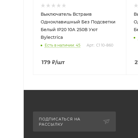
Выключатель Встраив
В
Одноклавишный Без Подсветки
О
Белый IP20 10А 250В Уют
Б
Bylectrica
Есть в наличии: 45
Арт.: С1 10-860
179
₽
/шт
2
ПОДПИСАТЬСЯ НА
РАССЫЛКУ