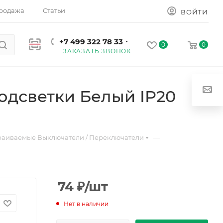
родажа
Статьи
ВОЙТИ
+7 499 322 78 33
0
0
ЗАКАЗАТЬ ЗВОНОК
дсветки Белый IP20
—
раиваемые Выключатели / Переключатели
74
₽
/шт
Нет в наличии