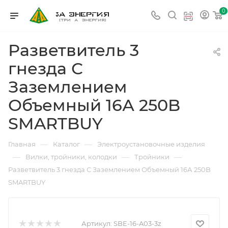
0
Разветвитель 3
гнезда С
Заземлением
Объемный 16А 250B
SMARTBUY
—
—
Главная
Каталог
Электроустановочные изделия
—
—
—
Вилки, тройники, колодки
Тройники
Разветвитель 3 гнезда С Заземлением Объемный 16А 250B
SMARTBUY
Артикул:
SBE-16-A03-3z