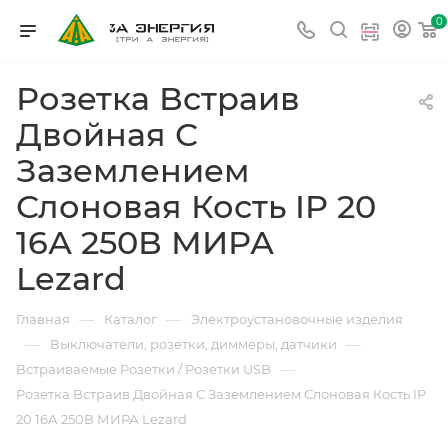
0
Розетка Встраив
Двойная С
Заземлением
Слоновая Кость IP 20
16А 250В МИРА
Lezard
—
—
Главная
Каталог
Электроустановочные изделия
—
—
Выключатели, розетки, диммеры, датчики
—
Встраиваемые Розетки / Розетки USB
Розетка Встраив Двойная С Заземлением Слоновая Кость IP
20 16А 250В МИРА Lezard