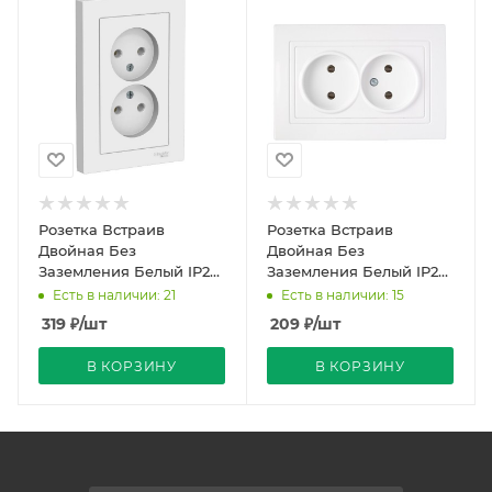
Розетка Встраив
Розетка Встраив
Двойная Без
Двойная Без
Заземления Белый IP20
Заземления Белый IP20
10А 250В ATLASDESIGN
10А 250В Уют Bylectrica
Есть в наличии: 21
Есть в наличии: 15
Schneider Electric
319
₽
/шт
209
₽
/шт
В КОРЗИНУ
В КОРЗИНУ