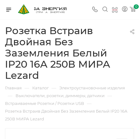
0
Розетка Встраив
Двойная Без
Заземления Белый
IP20 16А 250В МИРА
Lezard
—
—
Главная
Каталог
Электроустановочные изделия
—
—
Выключатели, розетки, диммеры, датчики
—
Встраиваемые Розетки / Розетки USB
Розетка Встраив Двойная Без Заземления Белый IP20 16А
250В МИРА Lezard