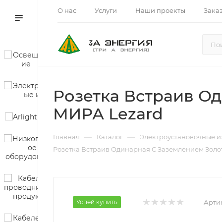
О нас
Услуги
Наши проекты
Зака
Розетка Встраив Од
МИРА Lezard
—
—
Главная
Каталог
Электроустановочные и
Розетка Встраив Одинарная С Заземлением Золот
Успей купить
Арти