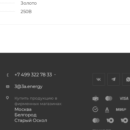
Золото
250В
+7 499 322 78 33
3@3a.energy
Купить продукцию в
фирменных магазинах:
Москва
Белгород
Старый Оскол