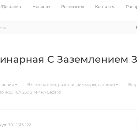
з/Доставка
Новости
Реквизиты
Контакты
Расп
инарная С Заземлением Зо
—
—
зделия
Выключатели, розетки, диммеры, датчики
Вст
о IP20 16А 250В МИРА Lezard
кул:
701-1313-122