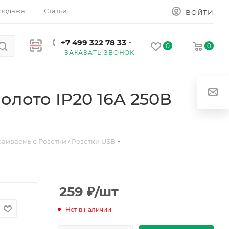
родажа
Статьи
ВОЙТИ
+7 499 322 78 33
0
0
ЗАКАЗАТЬ ЗВОНОК
лото IP20 16А 250В
—
раиваемые Розетки / Розетки USB
259
₽
/шт
Нет в наличии