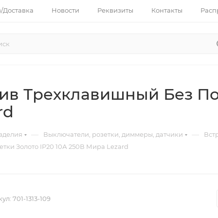
з/Доставка
Новости
Реквизиты
Контакты
Расп
ив Трехклавишный Без По
rd
—
—
зделия
Выключатели, розетки, диммеры, датчики
Вст
ки Золото IP20 10А 250В Мира Lezard
кул:
701-1313-109