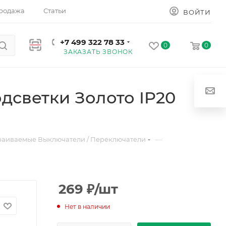
родажа
Статьи
ВОЙТИ
+7 499 322 78 33
0
0
ЗАКАЗАТЬ ЗВОНОК
дсветки Золото IP20
—
раиваемые Выключатели / Переключатели
269
₽
/шт
Нет в наличии