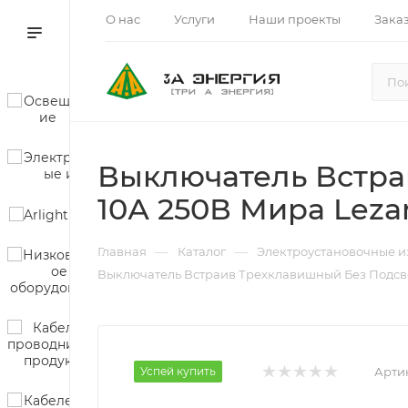
О нас
Услуги
Наши проекты
Зака
Выключатель Встра
10А 250В Мира Leza
—
—
Главная
Каталог
Электроустановочные и
Выключатель Встраив Трехклавишный Без Подсвет
Успей купить
Арти