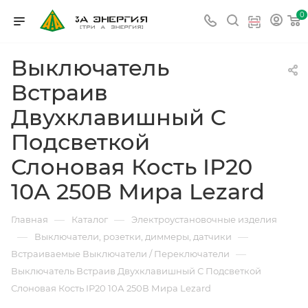
0
Выключатель
Встраив
Двухклавишный С
Подсветкой
Слоновая Кость IP20
10А 250В Мира Lezard
—
—
Главная
Каталог
Электроустановочные изделия
—
—
Выключатели, розетки, диммеры, датчики
—
Встраиваемые Выключатели / Переключатели
Выключатель Встраив Двухклавишный С Подсветкой
Слоновая Кость IP20 10А 250В Мира Lezard