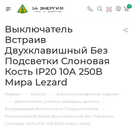
0
Выключатель
Встраив
Двухклавишный Без
Подсветки Слоновая
Кость IP20 10А 250В
Мира Lezard
—
—
Главная
Каталог
Электроустановочные изделия
—
—
Выключатели, розетки, диммеры, датчики
—
Встраиваемые Выключатели / Переключатели
Выключатель Встраив Двухклавишный Без Подсветки
Слоновая Кость IP20 10А 250В Мира Lezard