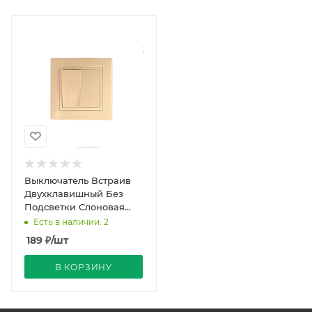
Выключатель Встраив
Двухклавишный Без
Подсветки Слоновая
Кость IP20 10А 250В Уют
Есть в наличии: 2
Bylectrica
189
₽
/шт
В КОРЗИНУ