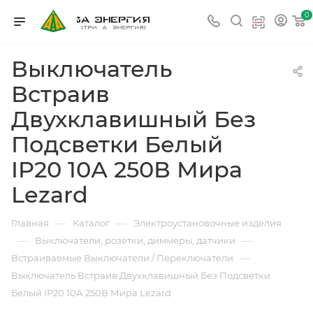
0
Выключатель
Встраив
Двухклавишный Без
Подсветки Белый
IP20 10А 250В Мира
Lezard
—
—
Главная
Каталог
Электроустановочные изделия
—
—
Выключатели, розетки, диммеры, датчики
—
Встраиваемые Выключатели / Переключатели
Выключатель Встраив Двухклавишный Без Подсветки
Белый IP20 10А 250В Мира Lezard