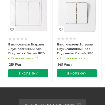
Выключатель Встраив
Выключатель Встраив
Двухклавишный Без
Двухклавишный Без
Подсветки Белый IP20
Подсветки Белый IP20
10А 250В Уют Bylectrica
10А 250В Мастер
Есть в наличии: 33
Есть в наличии: 7
Bylectrica
219
₽
/шт
149
₽
/шт
В КОРЗИНУ
В КОРЗИНУ
ПОДПИСАТЬСЯ НА РАССЫЛКУ