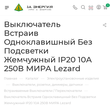
0
Выключатель
Встраив
Одноклавишный Без
Подсветки
Жемчужный IP20 10А
250В МИРА Lezard
—
—
Главная
Каталог
Электроустановочные изделия
—
—
Выключатели, розетки, диммеры, датчики
—
Встраиваемые Выключатели / Переключатели
Выключатель Встраив Одноклавишный Без Подсветки
Жемчужный IP20 10А 250В МИРА Lezard