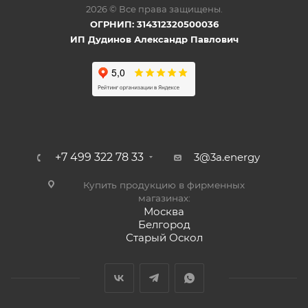
2026 © Все права защищены.
ОГРНИП: 314312320500036
ИП Дудинов Александр Павлович
+7 499 322 78 33
3@3a.energy
Купить продукцию в фирменных
магазинах:
Москва
Белгород
Старый Оскол