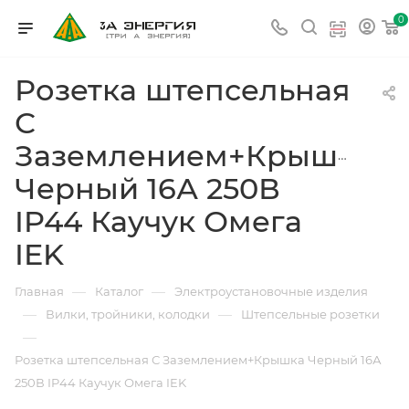
0
Розетка штепсельная
С
Заземлением+Крышка
Черный 16А 250В
IP44 Каучук Омега
IEK
—
—
Главная
Каталог
Электроустановочные изделия
—
—
Вилки, тройники, колодки
Штепсельные розетки
—
Розетка штепсельная С Заземлением+Крышка Черный 16А
250В IP44 Каучук Омега IEK