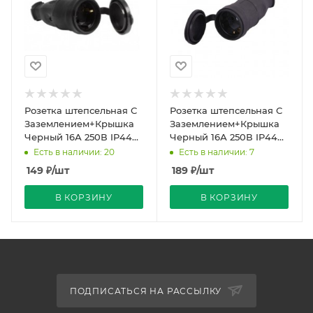
Розетка штепсельная С
Розетка штепсельная С
Заземлением+Крышка
Заземлением+Крышка
Черный 16А 250В IP44
Черный 16А 250В IP44
Каучук SMARTBUY
Каучук UNIVersal
Есть в наличии: 20
Есть в наличии: 7
149
₽
/шт
189
₽
/шт
В КОРЗИНУ
В КОРЗИНУ
ПОДПИСАТЬСЯ НА РАССЫЛКУ