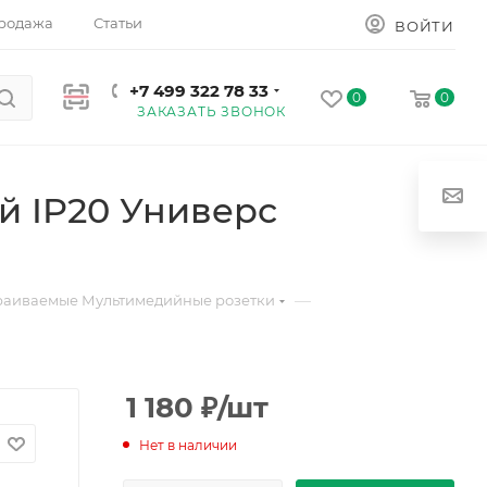
родажа
Статьи
ВОЙТИ
+7 499 322 78 33
0
0
ЗАКАЗАТЬ ЗВОНОК
й IP20 Универс
—
раиваемые Мультимедийные розетки
1 180
₽
/шт
Нет в наличии