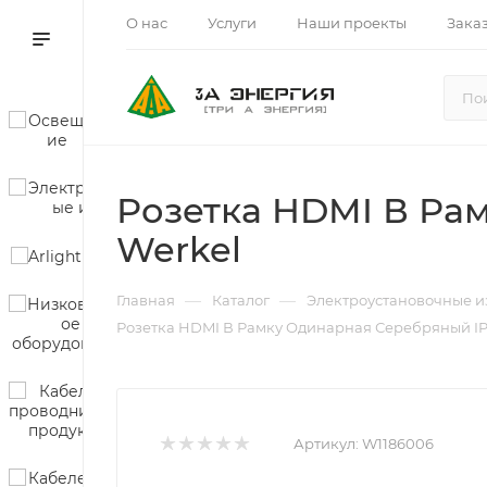
О нас
Услуги
Наши проекты
Зака
Розетка HDMI В Ра
Werkel
—
—
Главная
Каталог
Электроустановочные и
Розетка HDMI В Рамку Одинарная Серебряный IP
Артикул:
W1186006