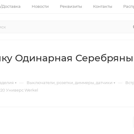
з/Доставка
Новости
Реквизиты
Контакты
Расп
мку Одинарная Серебряны
—
—
зделия
Выключатели, розетки, диммеры, датчики
Вст
20 Универс Werkel