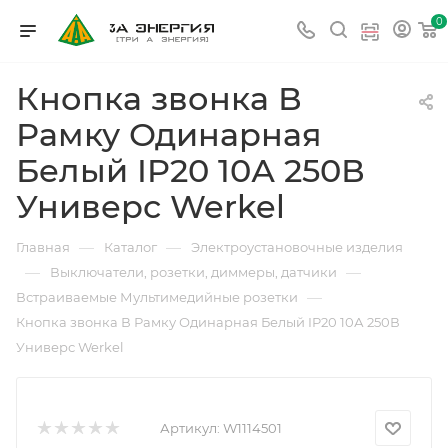
0
Кнопка звонка В
Рамку Одинарная
Белый IP20 10А 250В
Универс Werkel
—
—
Главная
Каталог
Электроустановочные изделия
—
—
Выключатели, розетки, диммеры, датчики
—
Встраиваемые Мультимедийные розетки
Кнопка звонка В Рамку Одинарная Белый IP20 10А 250В
Универс Werkel
Артикул:
W1114501