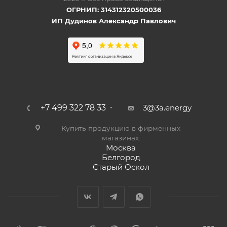
ОГРНИП: 314312320500036
ИП Дудинов Александр Павлович
+7 499 322 78 33
3@3a.energy
Купить продукцию в фирменных
магазинах:
Москва
Белгород
Старый Оскол