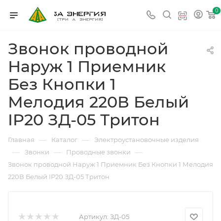
0
Звонок проводной
Наруж 1 Приемник
Без Кнопки 1
Мелодия 220В Белый
IP20 ЗД-05 Тритон
—
—
Главная
Каталог
Электроустановочные изделия
—
—
—
Звонки
Проводные звонки
Звонок проводной Наруж 1 Приемник Без Кнопки 1 Мелодия
220В Белый IP20 ЗД-05 Тритон
Артикул:
ЗД-05