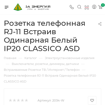
0
Розетка телефонная
RJ-11 Встраив
Одинарная Белый
IP20 CLASSICO ASD
—
—
Главная
Каталог
Электроустановочные изделия
—
—
Выключатели, розетки, диммеры, датчики
—
Встраиваемые Розетки ТВ / Интернет / Телефон
Розетка телефонная RJ-11 Встраив Одинарная Белый IP20
CLASSICO ASD
Артикул:
2034-W