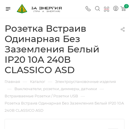
0
Розетка Встраив
Одинарная Без
Заземления Белый
IP20 10А 240В
CLASSICO ASD
—
—
Главная
Каталог
Электроустановочные изделия
—
—
Выключатели, розетки, диммеры, датчики
—
Встраиваемые Розетки / Розетки USB
Розетка Встраив Одинарная Без Заземления Белый IP20 10А
240В CLASSICO ASD