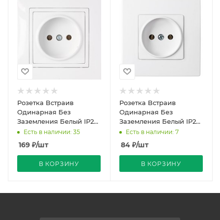
Розетка Встраив
Розетка Встраив
Одинарная Без
Одинарная Без
Заземления Белый IP20
Заземления Белый IP20
10А 250В Уют Bylectrica
10А 250В Мастер
Есть в наличии: 35
Есть в наличии: 7
Bylectric
169
₽
/шт
84
₽
/шт
В КОРЗИНУ
В КОРЗИНУ