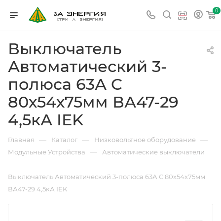
0
Выключатель
Автоматический 3-
полюса 63А C
80х54х75мм ВА47-29
4,5кА IEK
—
—
—
Главная
Каталог
Низковольтное оборудование
—
Модульные Устройства
Автоматические выключатели
—
Выключатель Автоматический 3-полюса 63А C 80х54х75мм
ВА47-29 4,5кА IEK