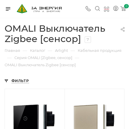
0
OMALI Выключатель
Zigbee [сенсор]
7
—
—
—
Главная
Каталог
Arlight
Кабельная продукция
—
—
Серия OMALI [Zigbee, сенсор]
OMALI Выключатель Zigbee [сенсор]
ФИЛЬТР