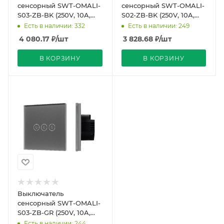
сенсорный SWT-OMALI-
сенсорный SWT-OMALI-
S03-ZB-BK (250V, 10A,
S02-ZB-BK (250V, 10A,
Zigbee) (Arlight, Стекло)
Zigbee) (Arlight, Стекло)
Есть в наличии: 332
Есть в наличии: 249
4 080.17
₽
/шт
3 828.68
₽
/шт
В КОРЗИНУ
В КОРЗИНУ
Выключатель
сенсорный SWT-OMALI-
S03-ZB-GR (250V, 10A,
Zigbee) (Arlight, Стекло)
Есть в наличии: 244