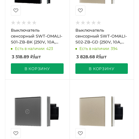
Выключатель
Выключатель
сенсорный SWT-OMALI-
сенсорный SWT-OMALI-
S01-ZB-BK (250V, 10A,
S02-ZB-GD (250V, 10A,
Zigbee) (Arlight, Стекло)
Zigbee) (Arlight, Стекло)
Есть в наличии: 423
Есть в наличии: 394
3 518.89
₽
/шт
3 828.68
₽
/шт
В КОРЗИНУ
В КОРЗИНУ